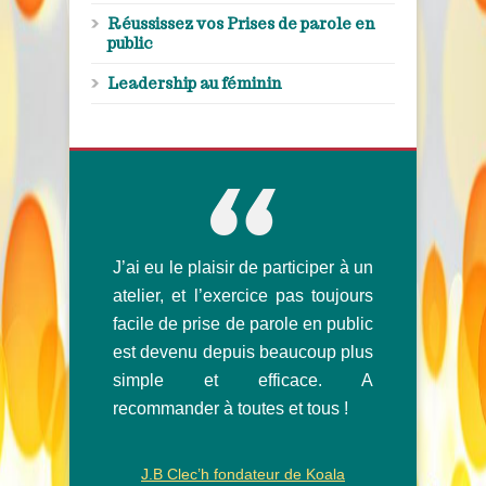
Réussissez vos Prises de parole en
public
Leadership au féminin
J’ai eu le plaisir de participer à un
atelier, et l’exercice pas toujours
facile de prise de parole en public
est devenu depuis beaucoup plus
simple et efficace. A
recommander à toutes et tous !
Chrsitine Chillet, trésorière de Vox
Femina
J.B Clec’h fondateur de Koala