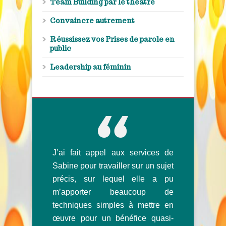
Team Building par le théâtre
Convaincre autrement
Réussissez vos Prises de parole en
public
Leadership au féminin
J’ai fait appel aux services de
Sabine possède de véritables
Sabine pour travailler sur un sujet
compétences pour coacher les
précis, sur lequel elle a pu
personnes. Toujours
m’apporter beaucoup de
bienveillante, elle est à l’écoute
techniques simples à mettre en
des autres dans une démarche
œuvre pour un bénéfice quasi-
d’accompagnement et de